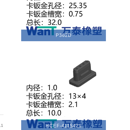
P362D
线束护套/Examples of wire harness sheath
11
HCEF-4115421