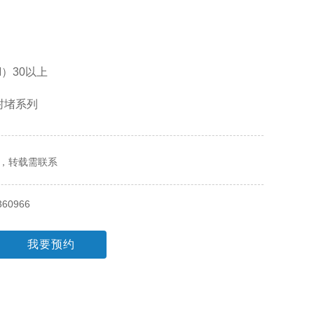
）30以上
n:密封堵系列
，转载需联系
360966
我要预约