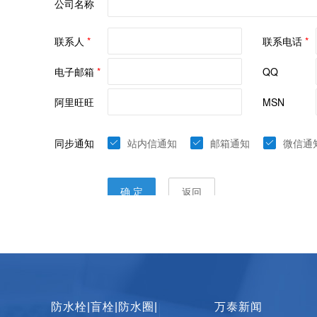
防水栓|盲栓|防水圈|
万泰新闻