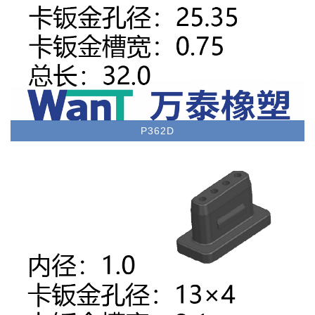
P362D
线束护套/Examples of wire harness sheath